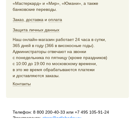
«Мастеркард» и «Мир», «Юмани», а также
банковские переводы.
Заказ
,
доставка
и
оплата
Защита личных данных
Наш онлайн-магазин работает 24 часа в сутки,
365 дней в году (366 в високосные годы).
Администраторы отвечают на звонки
с понедельника по пятницу (кроме праздников)
с 10:00 до 19:00 по московскому времени,
в это же время обрабатываются платежи
и доставляются заказы.
Контакты
Телефон:
8 800 200-40-33
или
+7 495 105-91-24
Электропочта:
store@artlebedev.ru
Телеграм-бот:
t.me/ALSStoreBot
Оптовикам