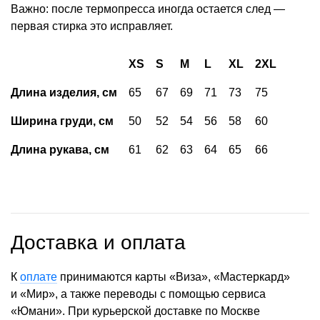
Важно: после термопресса иногда остается след —
первая стирка это исправляет.
XS
S
M
L
XL
2XL
Длина изделия, см
65
67
69
71
73
75
Ширина груди, см
50
52
54
56
58
60
Длина рукава, см
61
62
63
64
65
66
Доставка и оплата
К
оплате
принимаются карты «Виза», «Мастеркард»
и «Мир», а также переводы с помощью сервиса
«Юмани». При курьерской доставке по Москве