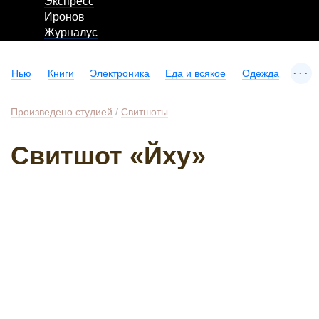
Экспресс
Иронов
Журналус
...
Нью
Книги
Электроника
Еда и всякое
Одежда
Произведено студией
/
Свитшоты
Свитшот «Йху»