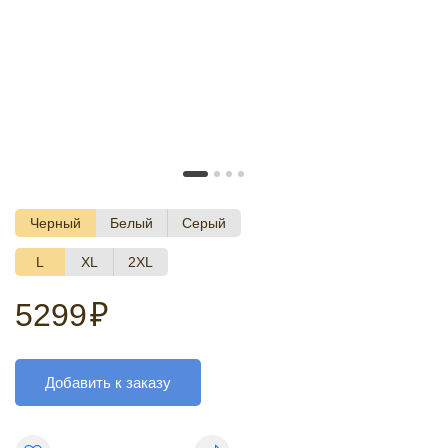
Черный
Белый
Серый
L
XL
2XL
5299
₽
Добавить к заказу