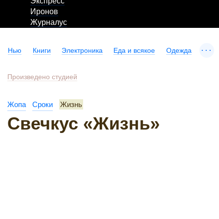
Экспресс
Иронов
Журналус
...
Нью
Книги
Электроника
Еда и всякое
Одежда
Произведено студией
Жопа
Сроки
Жизнь
Свечкус «Жизнь»