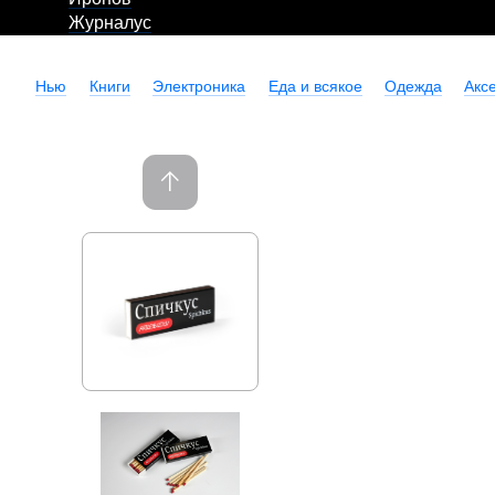
Журналус
Нью
Книги
Электроника
Еда и всякое
Одежда
Акс