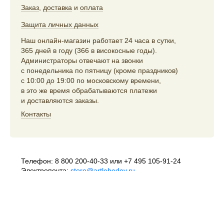
Заказ
,
доставка
и
оплата
Защита личных данных
Наш онлайн-магазин работает 24 часа в сутки,
365 дней в году (366 в високосные годы).
Администраторы отвечают на звонки
с понедельника по пятницу (кроме праздников)
с 10:00 до 19:00 по московскому времени,
в это же время обрабатываются платежи
и доставляются заказы.
Контакты
Телефон:
8 800 200-40-33
или
+7 495 105-91-24
Электропочта:
store@artlebedev.ru
Телеграм-бот:
t.me/ALSStoreBot
Оптовикам
и распространителям:
sales@artlebedev.ru
Русский
|
English