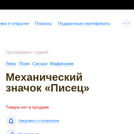
...
вка и открытки
Плакаты
Подарочные сертификаты
Произведено студией
Люкс
Поня
Сиськи
Мафиозник
Механический
значок «Писец»
Товара нет в продаже
Уведомить о появлении