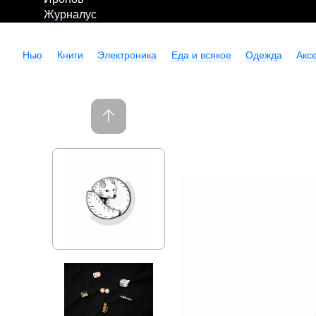
Журналус
Нью
Книги
Электроника
Еда и всякое
Одежда
Акс