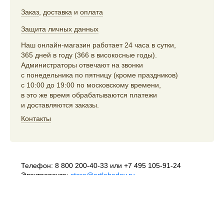
Заказ
,
доставка
и
оплата
Защита личных данных
Наш онлайн-магазин работает 24 часа в сутки,
365 дней в году (366 в високосные годы).
Администраторы отвечают на звонки
с понедельника по пятницу (кроме праздников)
с 10:00 до 19:00 по московскому времени,
в это же время обрабатываются платежи
и доставляются заказы.
Контакты
Телефон:
8 800 200-40-33
или
+7 495 105-91-24
Электропочта:
store@artlebedev.ru
Телеграм-бот:
t.me/ALSStoreBot
Оптовикам
и распространителям:
sales@artlebedev.ru