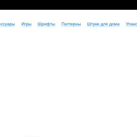
ессуары
Игры
Шрифты
Паттерны
Штуки для дома
Упако