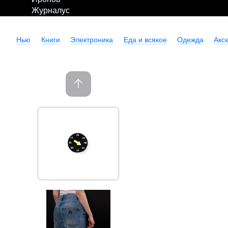
Журналус
Нью
Книги
Электроника
Еда и всякое
Одежда
Акс