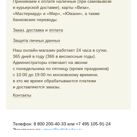
Принимаем к оплате наличные (при самовывозе
и курьерской доставке), карты «Виза»,
«Мастеркард» и «Мир», «Юмани», а также
банковские переводы.
Заказ
,
доставка
и
оплата
Защита личных данных
Наш онлайн-магазин работает 24 часа в сутки,
365 дней в году (366 в високосные годы).
Администраторы отвечают на звонки
с понедельника по пятницу (кроме праздников)
с 10:00 до 19:00 по московскому времени,
в это же время обрабатываются платежи
и доставляются заказы.
Контакты
Телефон:
8 800 200-40-33
или
+7 495 105-91-24
Электропочта:
store@artlebedev.ru
Телеграм-бот:
t.me/ALSStoreBot