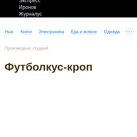
Экспресс
Иронов
Журналус
...
Нью
Книги
Электроника
Еда и всякое
Одежда
Произведено студией
Футболкус-кроп