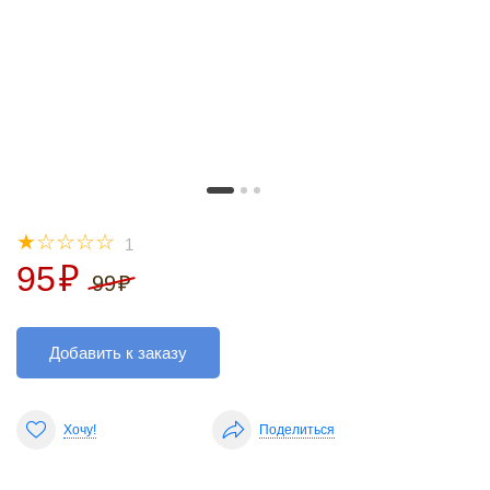
☆
☆
☆
☆
☆
1
95
₽
99
₽
Добавить к заказу
Хочу!
Поделиться