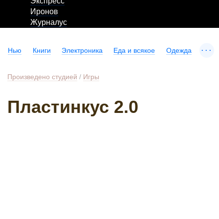
Экспресс
Иронов
Журналус
...
Нью
Книги
Электроника
Еда и всякое
Одежда
Произведено студией
/
Игры
Пластинкус 2.0