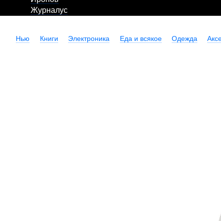
Журналус
Нью
Книги
Электроника
Еда и всякое
Одежда
Акс