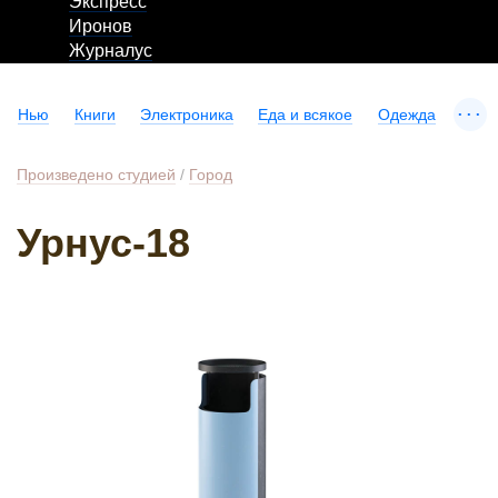
Экспресс
Иронов
Журналус
...
Нью
Книги
Электроника
Еда и всякое
Одежда
Произведено студией
/
Город
Урнус-18