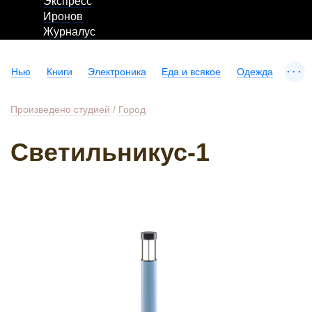
Экспресс
Иронов
Журналус
...
Нью
Книги
Электроника
Еда и всякое
Одежда
Произведено студией
/
Город
Светильникус-1