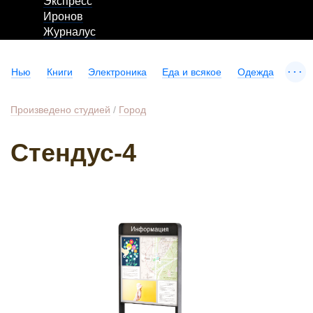
Экспресс
Иронов
Журналус
...
Нью
Книги
Электроника
Еда и всякое
Одежда
Произведено студией
/
Город
Стендус-4