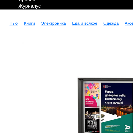
Журналус
Нью
Книги
Электроника
Еда и всякое
Одежда
Акс