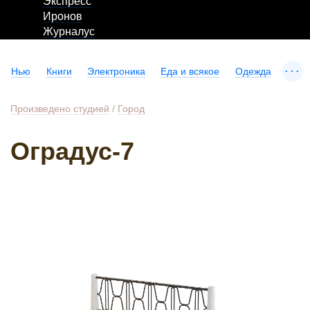
Экспресс
Иронов
Журналус
...
Нью
Книги
Электроника
Еда и всякое
Одежда
Произведено студией
/
Город
Оградус-7