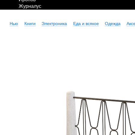
Журналус
Нью
Книги
Электроника
Еда и всякое
Одежда
Акс