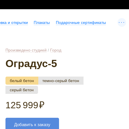
...
вка и открытки
Плакаты
Подарочные сертификаты
Произведено студией
/
Город
Оградус-5
белый бетон
темно-серый бетон
серый бетон
125 999
₽
Добавить к заказу