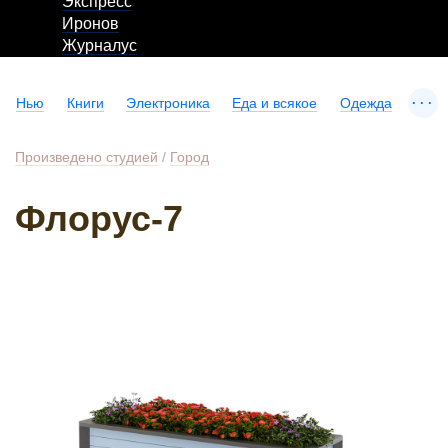
Экспресс
Иронов
Журналус
...
Нью
Книги
Электроника
Еда и всякое
Одежда
Произведено студией
/
Город
Флорус-7