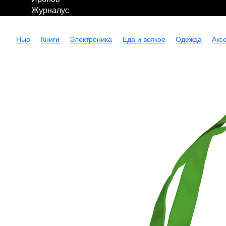
Журналус
Нью
Книги
Электроника
Еда и всякое
Одежда
Акс