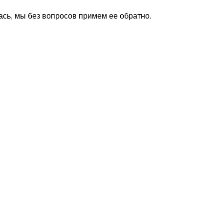
ась, мы без вопросов примем ее обратно.
Все Магазинусы
Оптовая торговля
Выездная торговля
Наш онлайн-магазин работает 2
високосные годы). Администра