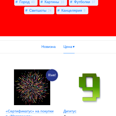
Город
Картины
Футболки
40
10
37
Свитшоты
Канцелярия
24
9
Новизна
Цена
«Сертификатус» на покупки
Дигитус
в «Магазинусе»