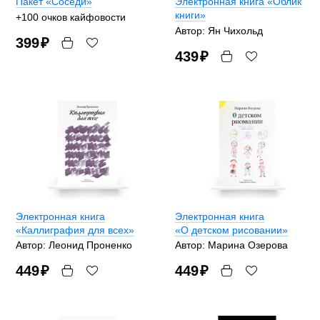
Пакет «Соседи»
Электронная книга «Облик
книги»
+100 очков кайфовости
Автор: Ян Чихольд
399
₽
439
₽
Электронная книга
Электронная книга
«Каллиграфия для всех»
«О детском рисовании»
Автор: Леонид Проненко
Автор: Марина Озерова
449
₽
449
₽