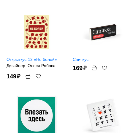
Открыткус-12 «Не болей»
Спичкус
Дизайнер: Олеся Рябова
169
₽
149
₽