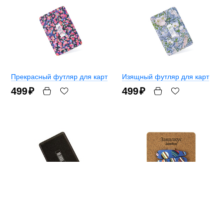
Прекрасный футляр для карт
Изящный футляр для карт
499
₽
499
₽
Футляр для карт «Ру»
Заколкус
И в офис, и на праздник
499
₽