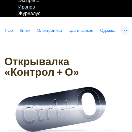
Экспресс
Иронов
Журналус
...
Нью
Книги
Электроника
Еда и всякое
Одежда
Открывалка
«Контрол + O»