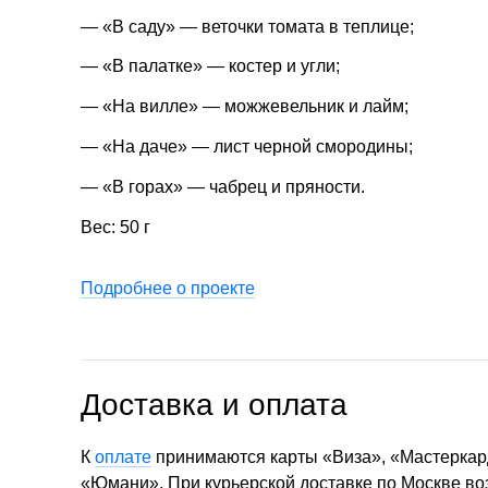
— «В саду» — веточки томата в теплице;
— «В палатке» — костер и угли;
— «На вилле» — можжевельник и лайм;
— «На даче» — лист черной смородины;
— «В горах» — чабрец и пряности.
Вес: 50 г
Подробнее о проекте
Доставка и оплата
К
оплате
принимаются карты «Виза», «Мастеркар
«Юмани». При курьерской доставке по Москве в