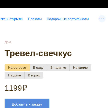
...
вка и открытки
Плакаты
Подарочные сертификаты
Дом
Тревел-свечкус
На острове
В саду
В палатке
На вилле
На даче
В горах
1199
₽
Добавить к заказу