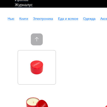
Журналус
Нью
Книги
Электроника
Еда и всякое
Одежда
Акс