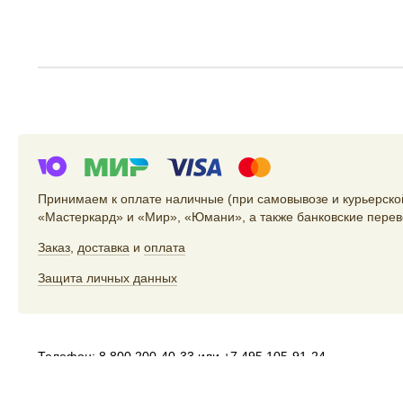
Принимаем к оплате наличные (при самовывозе и курьерской
«Мастеркард» и «Мир», «Юмани», а также банковские перев
Заказ
,
доставка
и
оплата
Защита личных данных
Телефон:
8 800 200-40-33
или
+7 495 105-91-24
Электропочта:
store@artlebedev.ru
Телеграм-бот:
t.me/ALSStoreBot