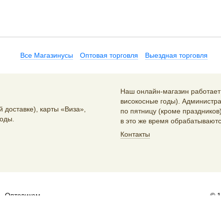
Все Магазинусы
Оптовая торговля
Выездная торговля
Наш онлайн-магазин работает 2
високосные годы). Администра
 доставке), карты «Виза»,
по пятницу (кроме праздников)
оды.
в это же время обрабатываютс
Контакты
Оптовикам
© 
и распространителям:
sales@artlebedev.ru