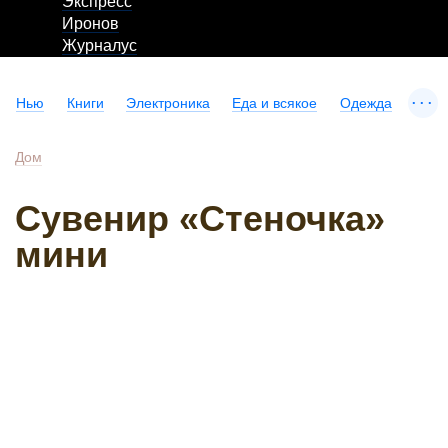
Экспресс
Иронов
Журналус
...
Нью
Книги
Электроника
Еда и всякое
Одежда
Дом
Сувенир «Стеночка»
мини