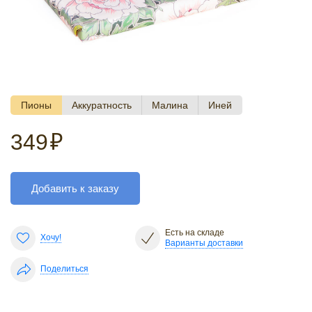
Пионы
Аккуратность
Малина
Иней
349
₽
Добавить к заказу
Есть на складе
Хочу!
Варианты доставки
Поделиться