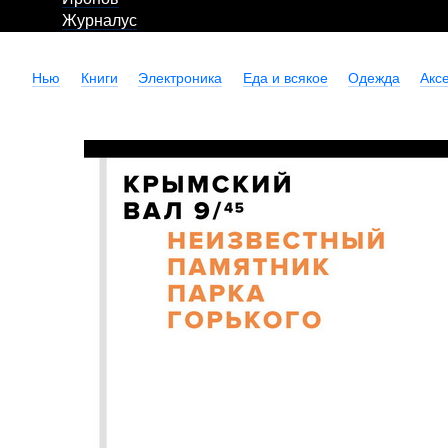
Журналус
Нью
Книги
Электроника
Еда и всякое
Одежда
Акс