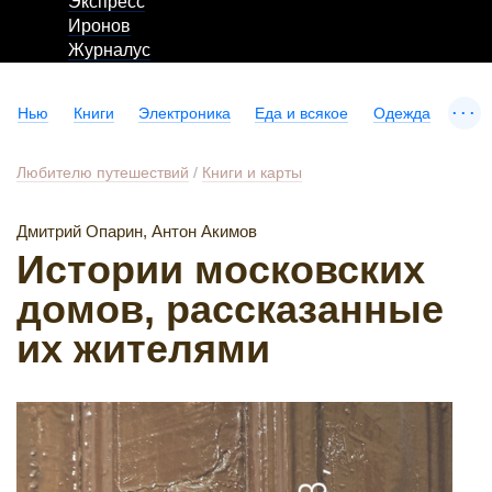
Экспресс
Иронов
Журналус
...
Нью
Книги
Электроника
Еда и всякое
Одежда
Любителю путешествий
/
Книги и карты
Дмитрий Опарин, Антон Акимов
Истории московских
домов, рассказанные
их жителями