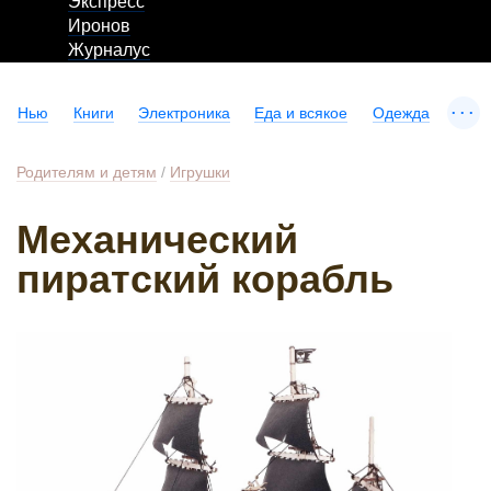
Экспресс
Иронов
Журналус
...
Нью
Книги
Электроника
Еда и всякое
Одежда
Родителям и детям
/
Игрушки
Механический
пиратский корабль