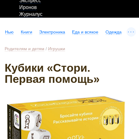
Экспресс
Иронов
Журналус
...
Нью
Книги
Электроника
Еда и всякое
Одежда
Родителям и детям
/
Игрушки
Кубики «Стори.
Первая помощь»