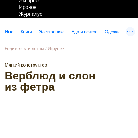
Экспресс
Иронов
Журналус
...
Нью
Книги
Электроника
Еда и всякое
Одежда
Родителям и детям
/
Игрушки
Мягкий конструктор
Верблюд и слон
из фетра