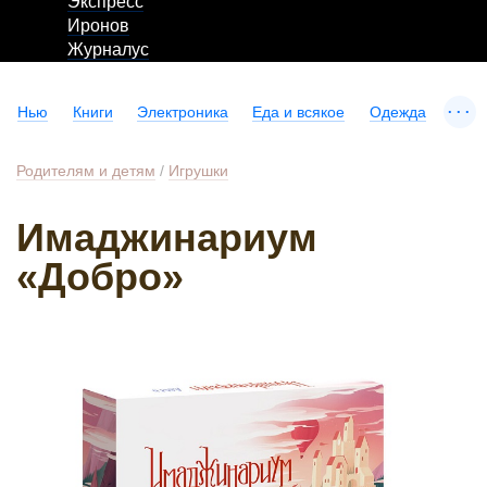
Экспресс
Иронов
Журналус
...
Нью
Книги
Электроника
Еда и всякое
Одежда
Родителям и детям
/
Игрушки
Имаджинариум
«Добро»