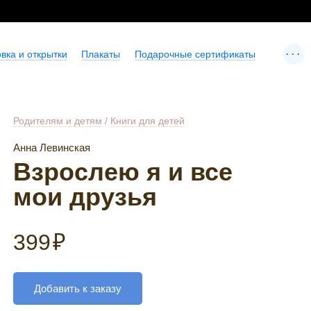
...
вка и открытки
Плакаты
Подарочные сертификаты
Родителям и детям
/
Книги для детей
Анна Левинская
Взрослею я и все
мои друзья
399
₽
Добавить к заказу