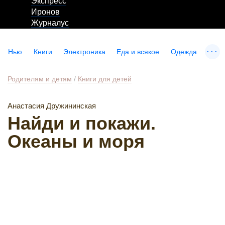
Экспресс
Иронов
Журналус
...
Нью
Книги
Электроника
Еда и всякое
Одежда
Родителям и детям
/
Книги для детей
Анастасия Дружининская
Найди и покажи.
Океаны и моря