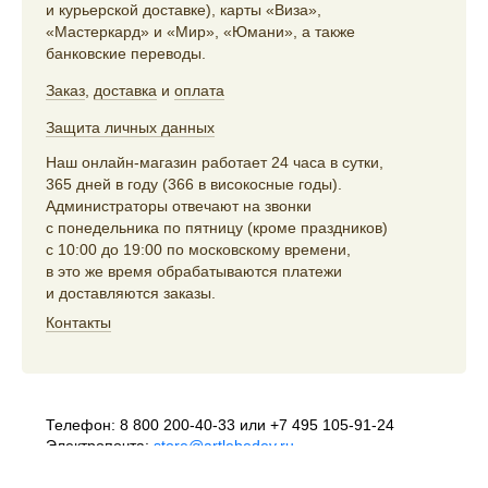
и курьерской доставке), карты «Виза»,
«Мастеркард» и «Мир», «Юмани», а также
банковские переводы.
Заказ
,
доставка
и
оплата
Защита личных данных
Наш онлайн-магазин работает 24 часа в сутки,
365 дней в году (366 в високосные годы).
Администраторы отвечают на звонки
с понедельника по пятницу (кроме праздников)
с 10:00 до 19:00 по московскому времени,
в это же время обрабатываются платежи
и доставляются заказы.
Контакты
Телефон:
8 800 200-40-33
или
+7 495 105-91-24
Электропочта:
store@artlebedev.ru
Телеграм-бот:
t.me/ALSStoreBot