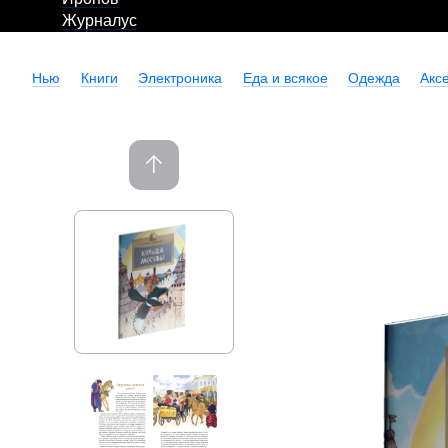
Журналус
Нью
Книги
Электроника
Еда и всякое
Одежда
Акс