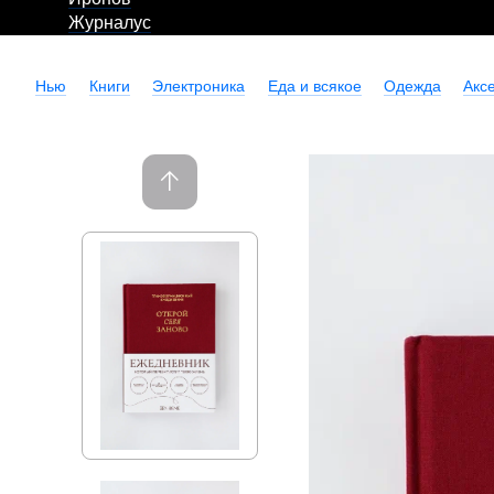
Журналус
Нью
Книги
Электроника
Еда и всякое
Одежда
Акс