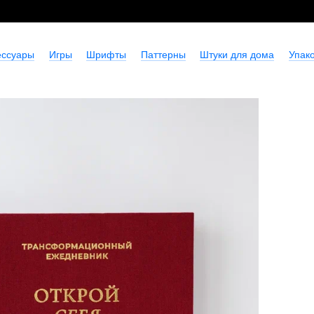
ессуары
Игры
Шрифты
Паттерны
Штуки для дома
Упако