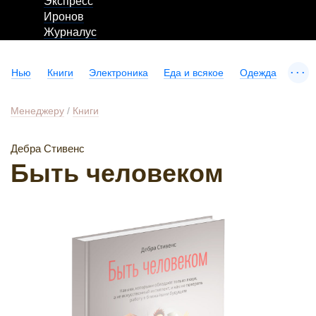
Экспресс
Иронов
Журналус
...
Нью
Книги
Электроника
Еда и всякое
Одежда
Менеджеру
/
Книги
Дебра Стивенс
Быть человеком