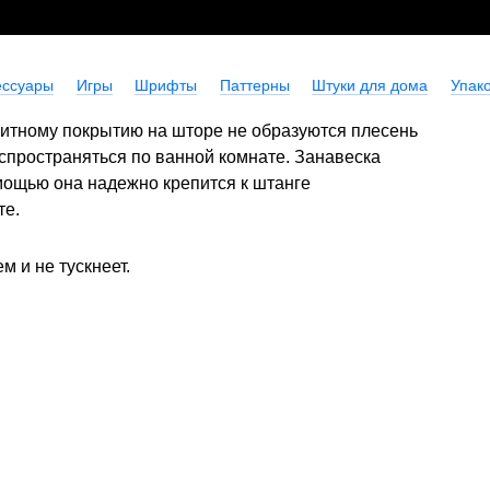
ессуары
Игры
Шрифты
Паттерны
Штуки для дома
Упако
щитному покрытию на шторе не образуются плесень
спространяться по ванной комнате. Занавеска
ощью она надежно крепится к штанге
те.
 и не тускнеет.