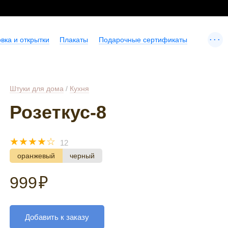
...
вка и открытки
Плакаты
Подарочные сертификаты
Штуки для дома
/
Кухня
Розеткус-8
☆
☆
☆
☆
☆
12
оранжевый
черный
999
₽
Добавить к заказу