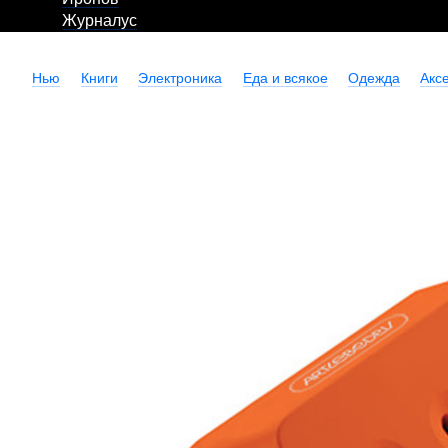
Журналус
Нью
Книги
Электроника
Еда и всякое
Одежда
Акс