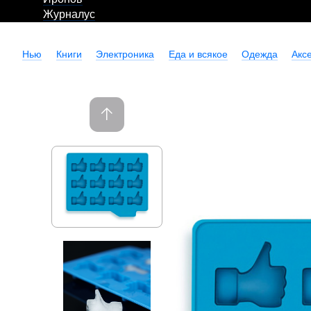
Журналус
Нью
Книги
Электроника
Еда и всякое
Одежда
Акс