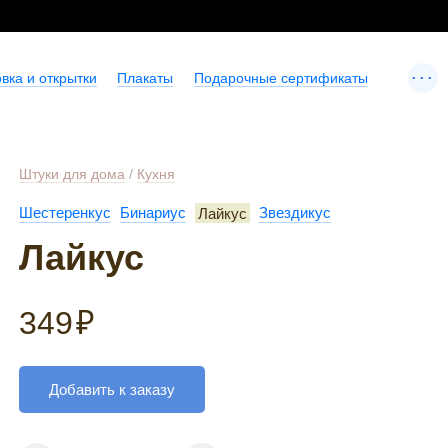
...
вка и открытки
Плакаты
Подарочные сертификаты
Штуки для дома
/
Кухня
Шестеренкус
Бинариус
Лайкус
Звездикус
Лайкус
349
₽
Добавить к заказу