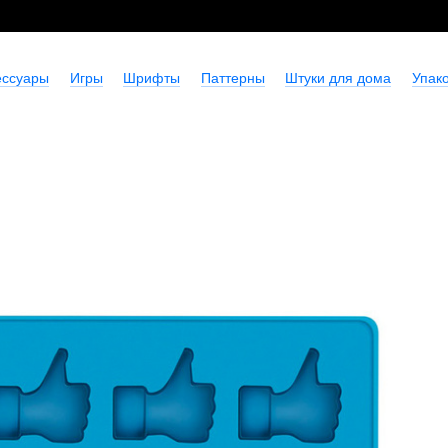
ессуары
Игры
Шрифты
Паттерны
Штуки для дома
Упако