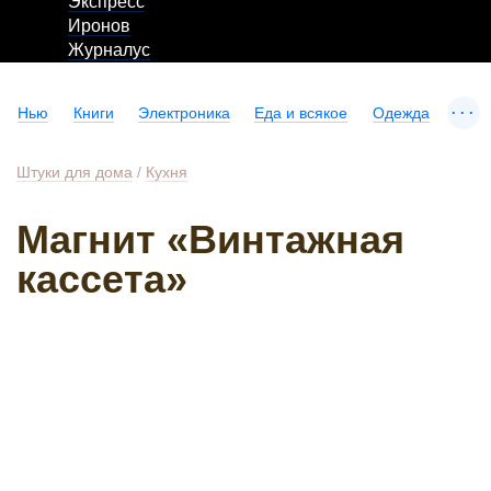
Экспресс
Иронов
Журналус
...
Нью
Книги
Электроника
Еда и всякое
Одежда
Штуки для дома
/
Кухня
Магнит «Винтажная
кассета»