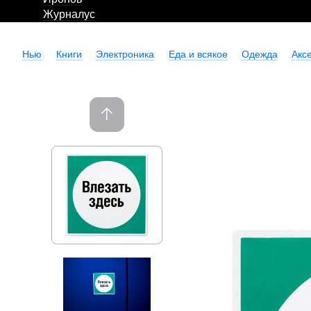
Журналус
Нью
Книги
Электроника
Еда и всякое
Одежда
Акс