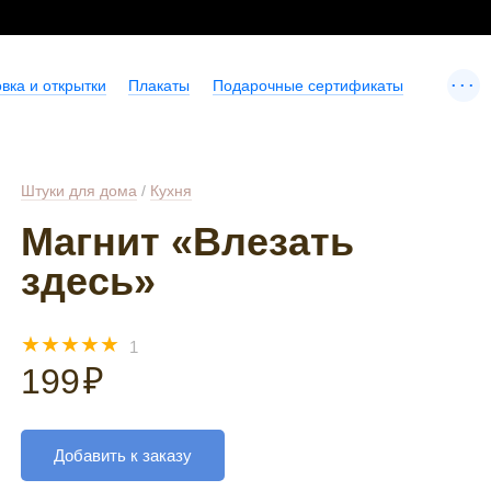
...
вка и открытки
Плакаты
Подарочные сертификаты
Штуки для дома
/
Кухня
Магнит «Влезать
здесь»
☆
☆
☆
☆
☆
1
199
₽
Добавить к заказу