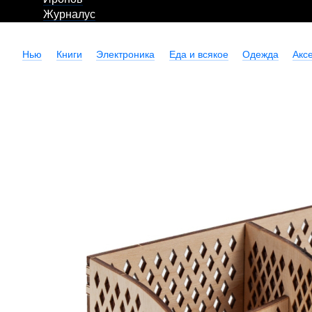
Журналус
Нью
Книги
Электроника
Еда и всякое
Одежда
Акс