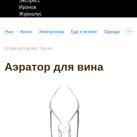
Экспресс
Иронов
Журналус
...
Нью
Книги
Электроника
Еда и всякое
Одежда
Штуки для дома
/
Кухня
Аэратор для вина