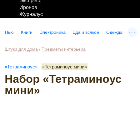
Экспресс
Иронов
Журналус
...
Нью
Книги
Электроника
Еда и всякое
Одежда
Штуки для дома
/
Предметы интерьера
«Тетраминоус»
«Тетраминоус мини»
Набор «Тетраминоус
мини»