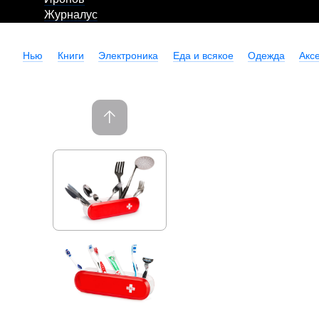
Журналус
Нью
Книги
Электроника
Еда и всякое
Одежда
Акс