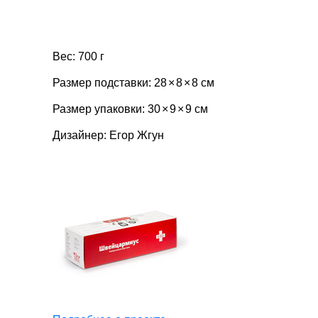
Вес: 700 г
Размер подставки: 28
×
8
×
8 см
Размер упаковки: 30
×
9
×
9 см
Дизайнер: Егор Жгун