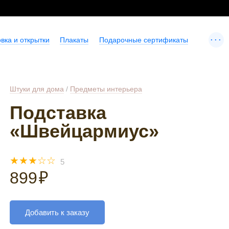
...
вка и открытки
Плакаты
Подарочные сертификаты
Штуки для дома
/
Предметы интерьера
Подставка
«Швейцармиус»
☆
☆
☆
☆
☆
5
899
₽
Добавить к заказу