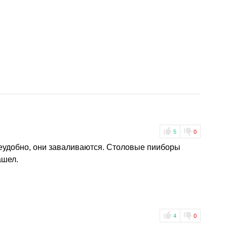
5
0
неудобно, они заваливаются. Столовые пииборы
ашел.
4
0