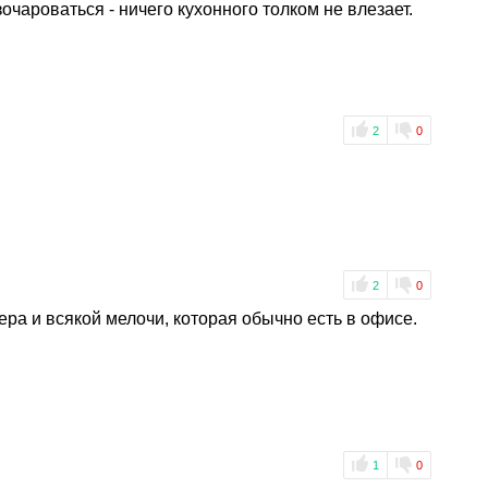
чароваться - ничего кухонного толком не влезает.
2
0
2
0
ера и всякой мелочи, которая обычно есть в офисе.
1
0