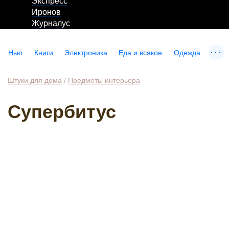
Экспресс
Иронов
Журналус
...
Нью
Книги
Электроника
Еда и всякое
Одежда
Штуки для дома
/
Предметы интерьера
Супербитус