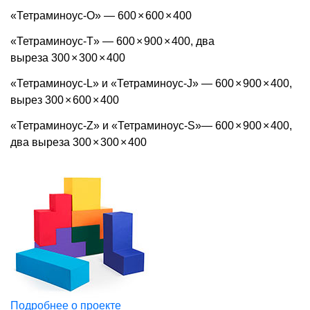
«Тетраминоус-O» — 600
×
600
×
400
«Тетраминоус-T» — 600
×
900
×
400, два
выреза 300
×
300
×
400
«Тетраминоус-L» и «Тетраминоус-J» — 600
×
900
×
400,
вырез 300
×
600
×
400
«Тетраминоус-Z» и «Тетраминоус-S»— 600
×
900
×
400,
два выреза 300
×
300
×
400
Подробнее о проекте