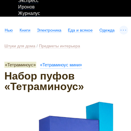
Экспресс
Иронов
Журналус
...
Нью
Книги
Электроника
Еда и всякое
Одежда
Штуки для дома
/
Предметы интерьера
«Тетраминоус»
«Тетраминоус мини»
Набор пуфов
«Тетраминоус»