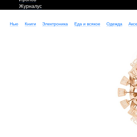
Журналус
Нью
Книги
Электроника
Еда и всякое
Одежда
Акс