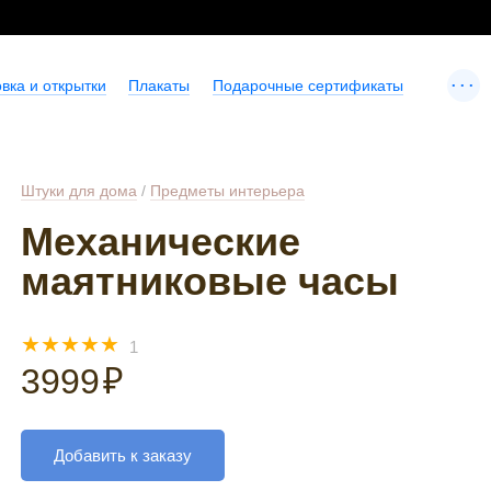
...
вка и открытки
Плакаты
Подарочные сертификаты
Штуки для дома
/
Предметы интерьера
Механические
маятниковые часы
☆
☆
☆
☆
☆
1
3999
₽
Добавить к заказу