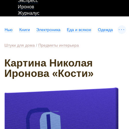
Экспресс
Иронов
Журналус
...
Нью
Книги
Электроника
Еда и всякое
Одежда
Штуки для дома
/
Предметы интерьера
Картина Николая
Иронова «Кости»