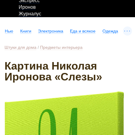
Экспресс
Иронов
Журналус
...
Нью
Книги
Электроника
Еда и всякое
Одежда
Штуки для дома
/
Предметы интерьера
Картина Николая
Иронова «Слезы»