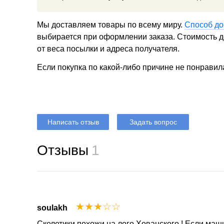
Мы доставляем товары по всему миру.
Способ до
выбирается при оформлении заказа. Стоимость до
от веса посылки и адреса получателя.
Если покупка по какой-либо причине не понравил
Написать отзыв
Задать вопрос
Отзывы
1
☆
☆
☆
☆
☆
soulakh
Скелетики похожи на лого Хованского ! Если маши