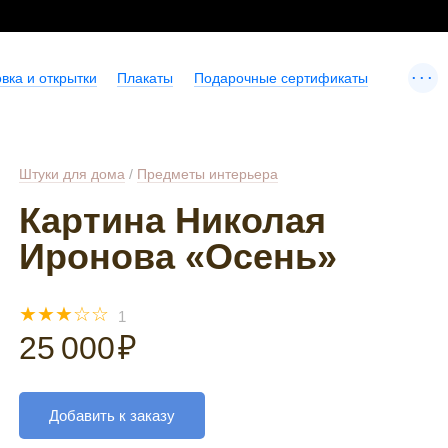
...
вка и открытки
Плакаты
Подарочные сертификаты
Штуки для дома
/
Предметы интерьера
Картина Николая
Иронова «Осень»
☆
☆
☆
☆
☆
1
25 000
₽
Добавить к заказу