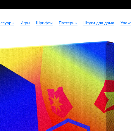
ессуары
Игры
Шрифты
Паттерны
Штуки для дома
Упако