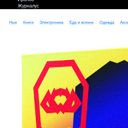
Журналус
Нью
Книги
Электроника
Еда и всякое
Одежда
Акс