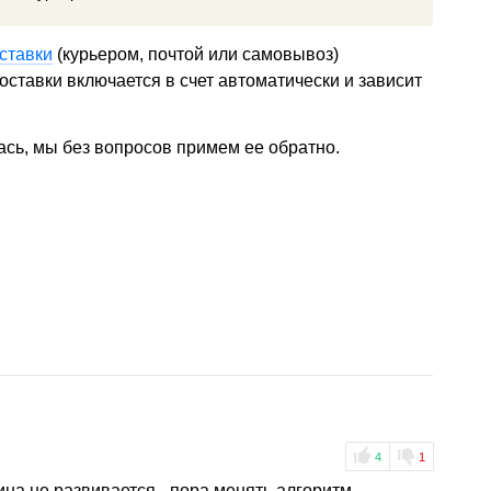
ставки
(курьером, почтой или самовывоз)
ставки включается в счет автоматически и зависит
ась, мы без вопросов примем ее обратно.
4
1
на не развивается - пора менять алгоритм.