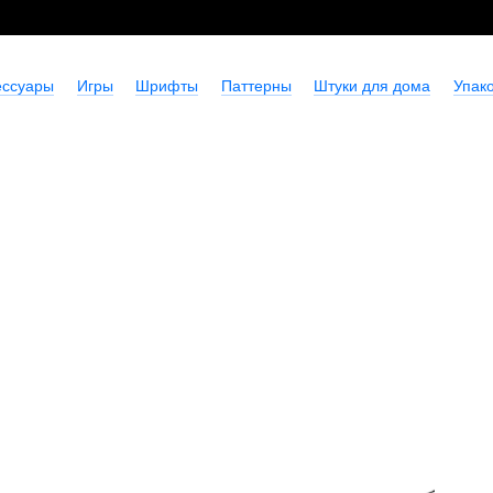
ессуары
Игры
Шрифты
Паттерны
Штуки для дома
Упако