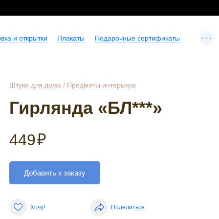
...
вка и открытки
Плакаты
Подарочные сертификаты
Штуки для дома
/
Предметы интерьера
Гирлянда «БЛ***»
449
₽
Добавить к заказу
Хочу!
Поделиться