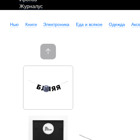
Журналус
Нью
Книги
Электроника
Еда и всякое
Одежда
Акс